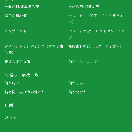
一般歯科/歯周病治療
虫歯治療/根管治療
矯正歯科治療
マウスピース矯正（インビザライ
ン）
インプラント
セラミック/ダイレクトボンディン
グ
ダイレクトボンディング（すきっ歯
妊婦歯科検診（マタニティ歯科）
治療）
親知らずの抜歯
歯のクリーニング
お悩み・症状一覧
歯が痛い
歯がしみる
詰め物・被せ物が外れた
歯が欠けた
症例
コラム