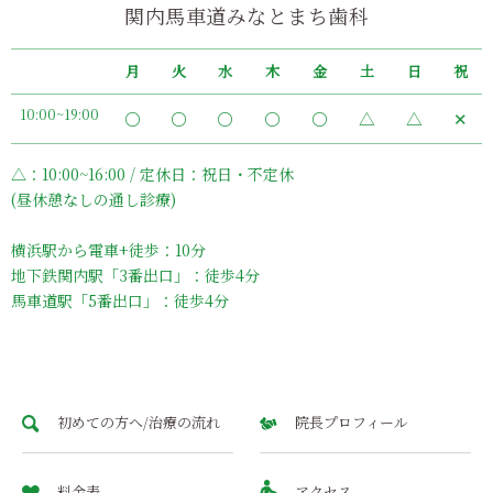
関内馬車道みなとまち歯科
月
火
水
木
金
土
日
祝
10:00~19:00
〇
〇
〇
〇
〇
△
△
✕
△：10:00~16:00 / 定休日：祝日・不定休
(昼休憩なしの通し診療)
横浜駅から電車+徒歩：10分
地下鉄関内駅「3番出口」：徒歩4分
馬車道駅「5番出口」：徒歩4分
初めての方へ/治療の流れ
院長プロフィール
料金表
アクセス