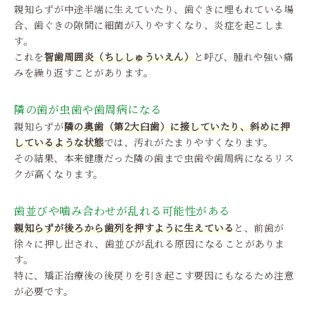
親知らずが中途半端に生えていたり、歯ぐきに埋もれている場
合、歯ぐきの隙間に細菌が入りやすくなり、炎症を起こしま
す。
これを
智歯周囲炎（ちししゅういえん）
と呼び、腫れや強い痛
みを繰り返すことがあります。
隣の歯が虫歯や歯周病になる
親知らずが
隣の奥歯（第2大臼歯）に接していたり、斜めに押
しているような状態
では、汚れがたまりやすくなります。
その結果、本来健康だった隣の歯まで虫歯や歯周病になるリス
クが高くなります。
歯並びや噛み合わせが乱れる可能性がある
親知らずが後ろから歯列を押すように生えている
と、前歯が
徐々に押し出され、歯並びが乱れる原因になることがありま
す。
特に、矯正治療後の後戻りを引き起こす要因にもなるため注意
が必要です。