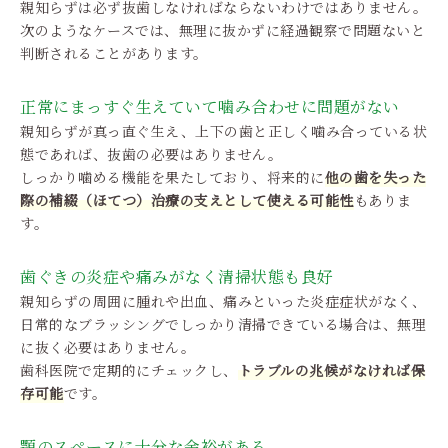
親知らずは必ず抜歯しなければならないわけではありません。
次のようなケースでは、無理に抜かずに経過観察で問題ないと
判断されることがあります。
正常にまっすぐ生えていて噛み合わせに問題がない
親知らずが真っ直ぐ生え、上下の歯と正しく噛み合っている状
態であれば、抜歯の必要はありません。
しっかり噛める機能を果たしており、将来的に
他の歯を失った
際の補綴（ほてつ）治療の支えとして使える可能性
もありま
す。
歯ぐきの炎症や痛みがなく清掃状態も良好
親知らずの周囲に腫れや出血、痛みといった炎症症状がなく、
日常的なブラッシングでしっかり清掃できている場合は、無理
に抜く必要はありません。
歯科医院で定期的にチェックし、
トラブルの兆候がなければ保
存可能
です。
顎のスペースに十分な余裕がある