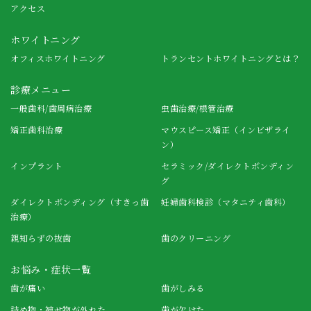
アクセス
ホワイトニング
オフィスホワイトニング
トランセントホワイトニングとは？
診療メニュー
一般歯科/歯周病治療
虫歯治療/根管治療
矯正歯科治療
マウスピース矯正（インビザライ
ン）
インプラント
セラミック/ダイレクトボンディン
グ
ダイレクトボンディング（すきっ歯
妊婦歯科検診（マタニティ歯科）
治療）
親知らずの抜歯
歯のクリーニング
お悩み・症状一覧
歯が痛い
歯がしみる
詰め物・被せ物が外れた
歯が欠けた