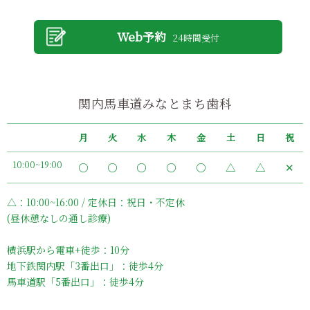
Web予約
24時間受付
関内馬車道みなとまち歯科
月
火
水
木
金
土
日
祝
10:00~19:00
〇
〇
〇
〇
〇
△
△
✕
△：10:00~16:00 / 定休日：祝日・不定休
(昼休憩なしの通し診療)
横浜駅から電車+徒歩：10分
地下鉄関内駅「3番出口」：徒歩4分
馬車道駅「5番出口」：徒歩4分