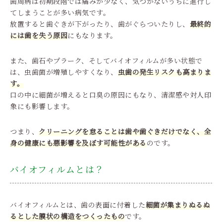
歯周病は初期段階では痛みが少なく、気づかないうちに進行し
てしまうことが多い病気です。
放置すると歯ぐきが下がったり、歯がぐらついたりし、
最終的
には歯を失う原因
にもなります。
また、歯石やプラーク、そしてバイオフィルムが多い状態で
は、虫歯菌が増殖しやすくなり、
虫歯の発生リスクも高まりま
す。
口の中に細菌が増えると口臭の原因にもなり、清潔感や対人印
象にも影響します。
つまり、
クリーニングを怠ることは歯や歯ぐきだけでなく、全
身の健康にも悪影響を及ぼす可能性がある
のです。
バイオフィルムとは？
バイオフィルムとは、歯の表面に付着した
細菌が集まりぬるぬ
るとした膜状の構造をつくったもの
です。