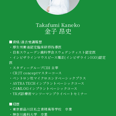
Takafumi Kaneko
金子 昂史
■資格/過去受講履歴
・厚生労働省認定臨床研修指導医
・日本スウェーデン歯科学会スウェデンティスト認定医
・インビザラインマウスピース矯正(インビザラインIGO)認定
医
・スタディーグループCIH 主宰
・CR JT conceptマスターコース
・ペントロン社マイクロエンドベーシックプラス
・ASTRA TECHインプラントベーシックコース
・CAMLOGインプラントベーシックコース
・YK式診療術マンツーマンプライベートセミナー
■経歴
・東京都品川区私立青稜高等学校 卒業
・神奈川歯科大学 卒業