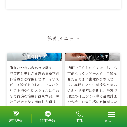
施術メニュー
矯正歯科治療
マウスピース矯正
歯並びや噛み合わせを整え、
透明で目立ちにくく取り外しも
健康面と美しさを高める矯正歯
可能なマウスピースで、自然な
科治療をご提供します。マウス
見た目のまま歯並びを整えま
ピース矯正を中心に、一人ひと
す。専門ドクターが骨格と噛み
りの骨格や生活スタイルに合わ
合わせを精密に分析し、最短で
せた最適な治療計画を立案。見
理想の仕上がりへ導く治療計画
た目だけでなく機能性も重視
を作成。日常生活に負担が少な
し、長く続く理想的な口元へ導
い矯正方法として人気です。
きます。
WEB予約
LINE予約
TEL
メニュー