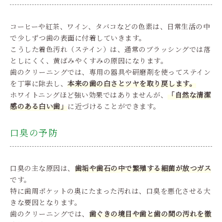
コーヒーや紅茶、ワイン、タバコなどの色素は、日常生活の中
で少しずつ歯の表面に付着していきます。
こうした着色汚れ（ステイン）は、通常のブラッシングでは落
としにくく、黄ばみやくすみの原因になります。
歯のクリーニングでは、専用の器具や研磨剤を使ってステイン
を丁寧に除去し、
本来の歯の白さとツヤを取り戻します。
ホワイトニングほど強い効果ではありませんが、
「自然な清潔
感のある白い歯」
に近づけることができます。
口臭の予防
口臭の主な原因は、
歯垢や歯石の中で繁殖する細菌が放つガス
です。
特に歯周ポケットの奥にたまった汚れは、口臭を悪化させる大
きな要因となります。
歯のクリーニングでは、
歯ぐきの境目や歯と歯の間の汚れを徹