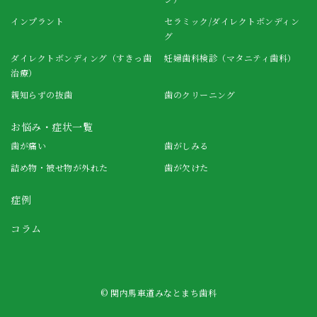
インプラント
セラミック/ダイレクトボンディン
グ
ダイレクトボンディング（すきっ歯
妊婦歯科検診（マタニティ歯科）
治療）
親知らずの抜歯
歯のクリーニング
お悩み・症状一覧
歯が痛い
歯がしみる
詰め物・被せ物が外れた
歯が欠けた
症例
コラム
© 関内馬車道みなとまち歯科