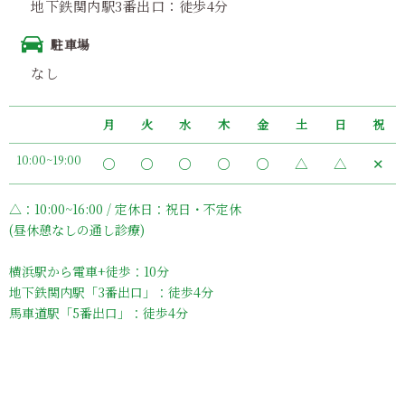
地下鉄関内駅3番出口：徒歩4分
駐車場
なし
月
火
水
木
金
土
日
祝
10:00~19:00
〇
〇
〇
〇
〇
△
△
✕
△：10:00~16:00 / 定休日：祝日・不定休
(昼休憩なしの通し診療)
横浜駅から電車+徒歩：10分
地下鉄関内駅「3番出口」：徒歩4分
馬車道駅「5番出口」：徒歩4分